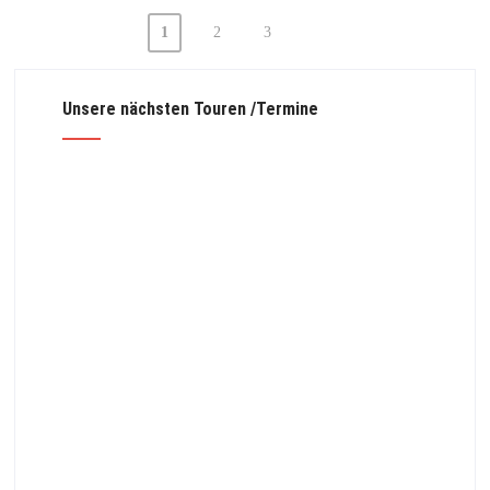
1
2
3
Beitragsnavigation
Unsere nächsten Touren /Termine