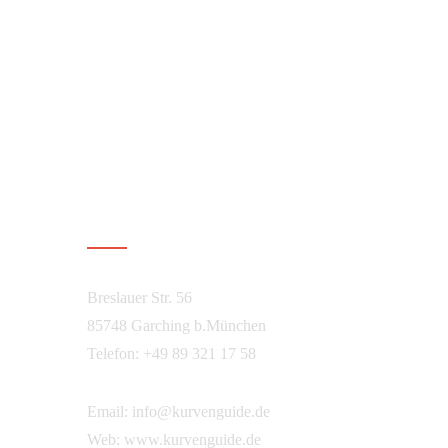
Über Kurvenguide
Breslauer Str. 56
85748 Garching b.München
Telefon: +49 89 321 17 58
Email:
info@kurvenguide.de
Web:
www.kurvenguide.de