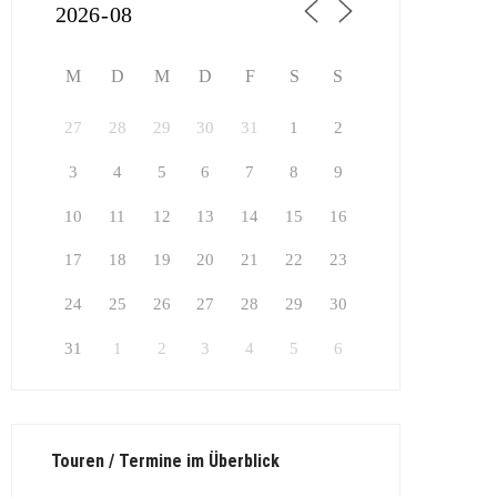
M
D
M
D
F
S
S
27
28
29
30
31
1
2
3
4
5
6
7
8
9
10
11
12
13
14
15
16
17
18
19
20
21
22
23
24
25
26
27
28
29
30
31
1
2
3
4
5
6
Touren / Termine im Überblick