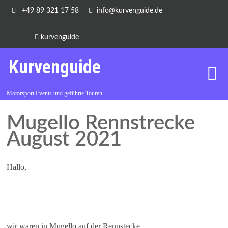
+49 89 321 17 58
info@kurvenguide.de
kurvenguide
Kurvenguide
Motorsport Events und geführte Touren
Mugello Rennstrecke
August 2021
Hallo,
wir waren in Mugello auf der Rennstecke.