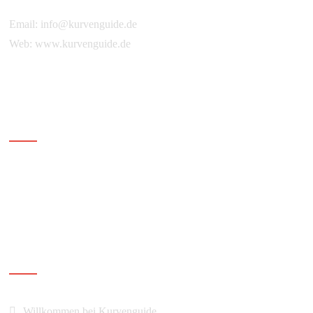
Email:
info@kurvenguide.de
Web:
www.kurvenguide.de
Ihr Kurvenguide
Navigation
Willkommen bei Kurvenguide