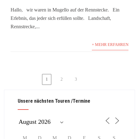
Hallo, wir waren in Mugello auf der Rennstecke. Ein
Erlebnis, das jeder sich erfüllen sollte. Landschaft,
Rennstrecke,...
+ MEHR ERFAHREN
1
2
3
Beitragsnavigation
Unsere nächsten Touren /Termine
M
D
M
D
F
S
S